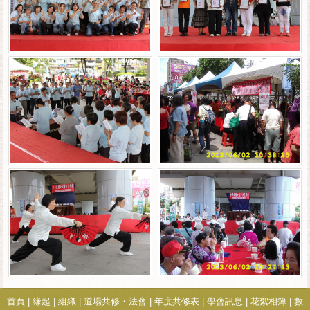
首頁
|
緣起
|
組織
|
道場共修・法會
|
年度共修表
|
學會訊息
|
花絮相簿
|
數