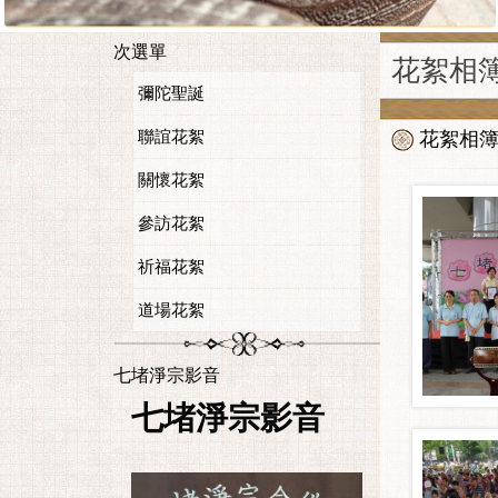
次選單
花絮相
彌陀聖誕
聯誼花絮
花絮相
關懷花絮
參訪花絮
祈福花絮
道場花絮
七堵淨宗影音
七堵淨宗影音