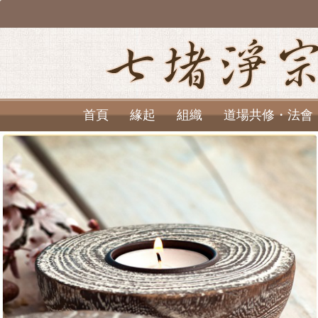
首頁
緣起
組織
道場共修・法會