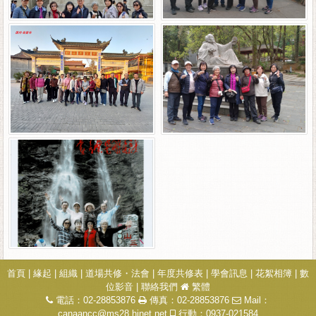
首頁
|
緣起
|
組織
|
道場共修・法會
|
年度共修表
|
學會訊息
|
花絮相簿
|
數
位影音
|
聯絡我們
繁體
電話：02-28853876
傳真：02-28853876
Mail：
canaancc@ms28.hinet.net
行動：0937-021584