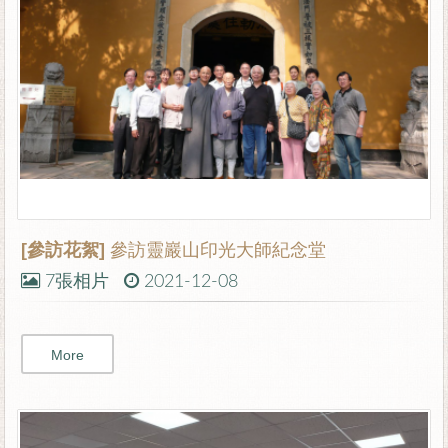
[參訪花絮]
參訪靈巖山印光大師紀念堂
7張相片
2021-12-08
More