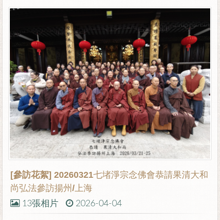
[參訪花絮]
20260321七堵淨宗念佛會恭請果清大和
尚弘法參訪揚州/上海
13張相片
2026-04-04