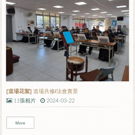
[道場花絮]
道場共修/法會實景
11張相片
2024-03-22
More