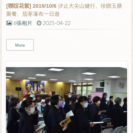
[聯誼花絮]
2019/10/6 汐止大尖山健行、珍饌玉膳
聚餐、茄苳瀑布一日遊
6張相片
2025-04-22
More