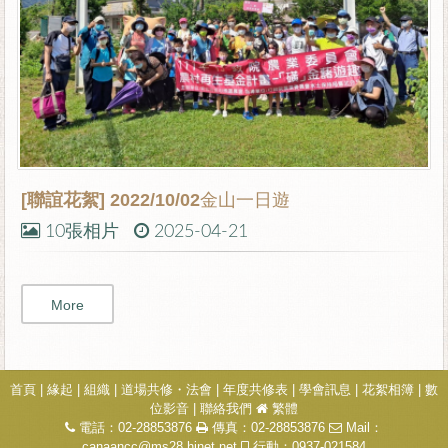
[聯誼花絮]
2022/10/02金山一日遊
10張相片
2025-04-21
More
首頁
|
緣起
|
組織
|
道場共修・法會
|
年度共修表
|
學會訊息
|
花絮相簿
|
數
位影音
|
聯絡我們
繁體
電話：02-28853876
傳真：02-28853876
Mail：
canaancc@ms28.hinet.net
行動：0937-021584