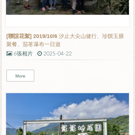
[聯誼花絮]
2019/10/6 汐止大尖山健行、珍饌玉膳
聚餐、茄苳瀑布一日遊
6張相片
2025-04-22
More