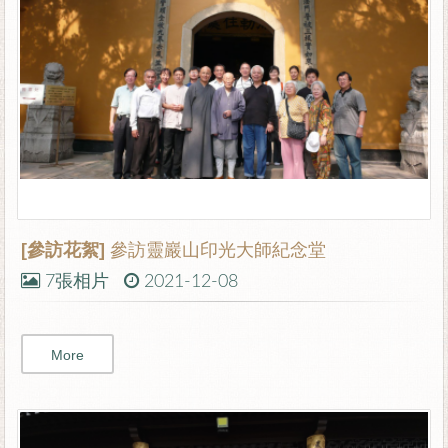
[參訪花絮]
參訪靈巖山印光大師紀念堂
7張相片
2021-12-08
More