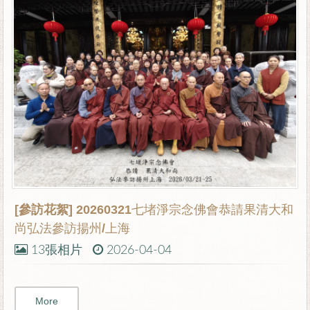
[參訪花絮]
20260321七堵淨宗念佛會恭請果清大和
尚弘法參訪揚州/上海
13張相片
2026-04-04
More